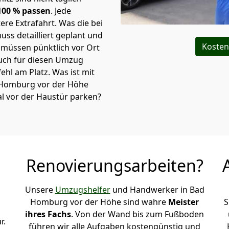
00 % passen
. Jede
re Extrafahrt. Was die bei
ss detailliert geplant und
Kosten
müssen pünktlich vor Ort
uch für diesen Umzug
 fehl am Platz. Was ist mit
d Homburg vor der Höhe
l vor der Haustür parken?
Renovierungsarbeiten?
Unsere
Umzugshelfer
und Handwerker in Bad
Homburg vor der Höhe sind wahre
Meister
S
ihres Fachs
. Von der Wand bis zum Fußboden
r.
führen wir alle Aufgaben kostengünstig und