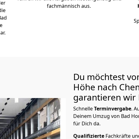
der
fachmännisch aus.
die
Bad
Sp
e
ar.
Du möchtest vo
Höhe nach Che
garantieren wir 
Schnelle
Terminvergabe
.
Au
Deinem Umzug von Bad Hom
für Dich da.
Qualifizierte
Fachkräfte u