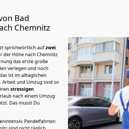
 von Bad
ach Chemnitz
t sprichwörtlich auf
zwei
or der Höhe nach Chemnitz
rnung das erste große
en verlegen und noch
s ist im alltäglichen
t.
Arbeit und Umzug sind so
einen
stressigen
 Urlaub nach einem Umzug
tzt. Das musst Du
tenintensiv. Pendelfahrten
z sind nicht täglich