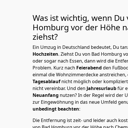
Was ist wichtig, wenn Du
Homburg vor der Höhe n
ziehst?
Ein Umzug in Deutschland bedeutet, Du tanz
Hochzeiten
. Ziehst Du von Bad Homburg v
oder sogar nach Essen, dann wird die Entfe
Problem.
Kurz nach
Feierabend
den Fußbod
einmal die Wohnzimmerdecke anstreichen, da
Tagesablauf
nicht möglich oder komplizier
nicht vereinbar. Und den
Jahresurlaub
für 
Neuanfang
nutzen? In der Regel wird der
zur Eingewöhnung in das neue Umfeld genu
unbedingt beachten
:
Die Entfernung ist zeit- und leider auch kos
von Bad Homburg vor der Höhe nach Chemnit