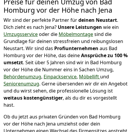
Preise für deinen Umzug von
Bad
Homburg vor der Höhe nach Jena
Wir sind der perfekte Partner für
deinen Neustart
.
Dich zieht es nach Jena?
Unsere Leistungen
wie ein
Umzugsservice
oder die
Möbelmontage
sind die
Grundlage für deinen stressfreien und reibungslosen
Neustart.
Wir sind das
Profiunternehmen
aus Bad
Homburg vor der Höhe, das deine
Ansprüche zu 100 %
umsetzt
. Seit über 5 Jahren sind wir in Bad Homburg
vor der Höhe die Nummer eins in Sachen Umzug,
Behördenumzug
,
Einpackservice
,
Möbellift
und
Seniorenumzug
.
Gerne übersenden wir dir ein Angebot
und du wirst sehen, die professionelle Lösung ist
weitaus kostengünstiger
, als du dir es vorgestellt
hast.
Ob du jetzt aus privaten Gründen von Bad Homburg
vor der Höhe nach Jena umziehst oder dein
Unternehmen einen Wechsel des Firmensitzes anstrebt,