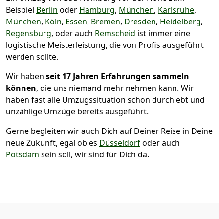
Beispiel
Berlin
oder
Hamburg
,
München
,
Karlsruhe
,
München
,
Köln
,
Essen
,
Bremen
,
Dresden
,
Heidelberg
,
Regensburg
, oder auch
Remscheid
ist immer eine
logistische Meisterleistung, die von Profis ausgeführt
werden sollte.
Wir haben
seit
17 Jahren Erfahrungen sammeln
können
, die uns niemand mehr nehmen kann. Wir
haben fast alle Umzugssituation schon durchlebt und
unzählige Umzüge bereits ausgeführt.
Gerne begleiten wir auch Dich auf Deiner Reise in Deine
neue Zukunft, egal ob es
Düsseldorf
oder auch
Potsdam
sein soll, wir sind für Dich da.