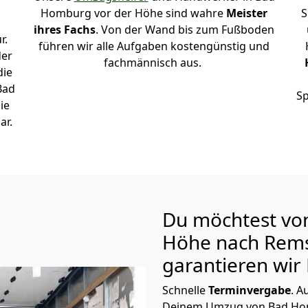
Homburg vor der Höhe sind wahre
Meister
S
ihres Fachs
. Von der Wand bis zum Fußboden
r.
führen wir alle Aufgaben kostengünstig und
der
fachmännisch aus.
die
Bad
Sp
ie
ar.
Du möchtest vo
Höhe nach Rem
garantieren wir 
Schnelle
Terminvergabe
.
Au
Deinem Umzug von Bad Hom