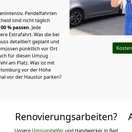
tenintensiv. Pendelfahrten
id sind nicht täglich
00 % passen
. Jede
re Extrafahrt. Was die bei
ss detailliert geplant und
Kosten
müssen pünktlich vor Ort
uch für diesen Umzug
 fehl am Platz. Was ist mit
d Homburg vor der Höhe
al vor der Haustür parken?
Renovierungsarbeiten?
Unsere
Umzugshelfer
und Handwerker in Bad