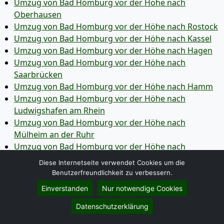
Umzug von Bad Homburg vor der Höhe nach
Oberhausen
Umzug von Bad Homburg vor der Höhe nach Rostock
Umzug von Bad Homburg vor der Höhe nach Kassel
Umzug von Bad Homburg vor der Höhe nach Hagen
Umzug von Bad Homburg vor der Höhe nach
Saarbrücken
Umzug von Bad Homburg vor der Höhe nach Hamm
Umzug von Bad Homburg vor der Höhe nach
Ludwigshafen am Rhein
Umzug von Bad Homburg vor der Höhe nach
Mülheim an der Ruhr
Umzug von Bad Homburg vor der Höhe nach
Oldenburg
Diese Internetseite verwendet Cookies um die
Umzug von Bad Homburg vor der Höhe nach
Benutzerfreundlichkeit zu verbessern.
Osnabrück
Einverstanden
Nur notwendige Cookies
Umzug von Bad Homburg vor der Höhe nach
Leverkusen
Datenschutzerklärung
Umzug von Bad Homburg vor der Höhe nach